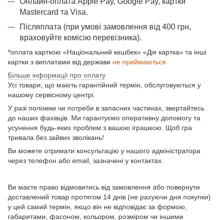
Онлайн-оплата Apple Pay, Google Pay, картки
Mastercard та Visа.
Післяплата (при умові замовлення від 400 грн,
враховуйте комісію перевізника).
*оплата карткою «Національний кешбек» «Дія картка» та інші
картки з виплатами від держави
не приймаються
Більше інформації про оплату
Усі товари, що мають гарантійний термін, обслуговуються у
нашому сервісному центрі.
У разі поломки чи потреби в запасних частинах, звертайтесь
до наших фахівців. Ми гарантуємо оперативну допомогу та
усунення будь-яких проблем з вашою іграшкою. Щоб гра
тривала без зайвих зволікань!
Ви можете отримати консультацію у нашого адміністратора
через телефон або email, зазначені у контактах.
Ви маєте право відмовитись від замовлення або повернути
доставлений товар протягом 14 днів (не рахуючи дня покупки)
у цей самий термін, якщо він не відповідає за формою,
габаритами, фасоном, кольором, розміром чи іншими