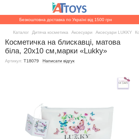
Безкоштовна доставка по Україні від 1500 грн
Каталог
Дитяча косметика
Аксесуари
Аксесуари LUKKY
К
Косметичка на блискавці, матова
біла, 20х10 см,марки «Lukky»
Артикул:
T18079
Написати відгук