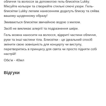
обличчя та волосся за допомогою гель-блискіток Lukky.
Міксуйте кольори та створюйте стильні сяючі узори. Гель-
блискітки Lukky легким нанесенням додатуть блиску та сяйва
вашому щоденному образу!
Змиваються блискітки звичайною водою з милом.
Засіб не викликає алергії та подразнення шкіри.
Гель можна наносити на волосся, відкриті частини обличчя,
руки та інші частини тіла. Блискітки - це ідеальний спосіб
змінити свою зовнішність для концерту чи виступу,
перетворитись в принцесу для свята чи просто підняти собі
настрій!
Обє'м - 40мл
Відгуки