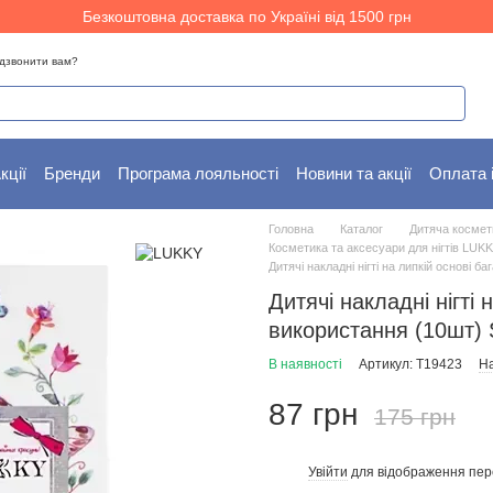
Безкоштовна доставка по Україні від 1500 грн
дзвонити вам?
кції
Бренди
Програма лояльності
Новини та акції
Оплата 
Головна
Каталог
Дитяча космет
Косметика та аксесуари для нігтів LUK
Дитячі накладні нігті на липкій основі 
Дитячі накладні нігті 
використання (10шт) 
В наявності
Артикул: T19423
На
87 грн
175 грн
Увійти
для відображення пер
%