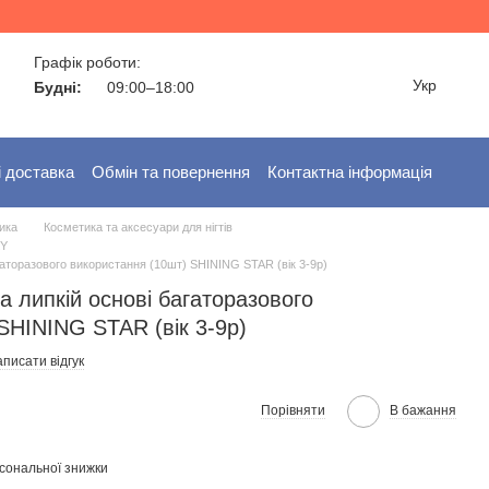
Графік роботи:
Укр
Будні:
09:00–18:00
і доставка
Обмін та повернення
Контактна інформація
ика
Косметика та аксесуари для нігтів
KY
багаторазового використання (10шт) SHINING STAR (вік 3-9р)
на липкій основі багаторазового
SHINING STAR (вік 3-9р)
писати відгук
Порівняти
В бажання
сональної знижки