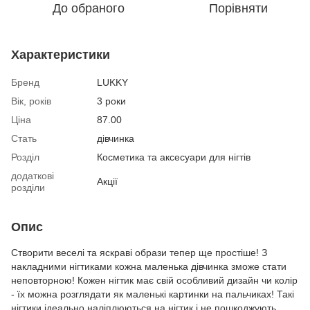
До обраного
Порівняти
Характеристики
Бренд
LUKKY
Вік, років
3 роки
Ціна
87.00
Стать
дівчинка
Розділ
Косметика та аксесуари для нігтів
додаткові
Акції
розділи
Опис
Створити веселі та яскраві образи тепер ще простіше! З
накладними нігтиками кожна маленька дівчинка зможе стати
неповторною! Кожен нігтик має свій особливий дизайн чи колір
- їх можна розглядати як маленькі картинки на пальчиках! Такі
нігтики ідеально наліплюються на нігтик і не пошкоджують