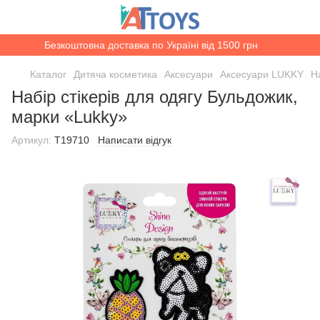
Безкоштовна доставка по Україні від 1500 грн
Каталог
Дитяча косметика
Аксесуари
Аксесуари LUKKY
Н
Набір стікерів для одягу Бульдожик,
марки «Lukky»
Артикул:
T19710
Написати відгук