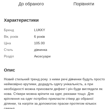
До обраного
Порівняти
Характеристики
Бренд
LUKKY
Вік, років
6 років
Ціна
105.00
Стать
дівчинка
Розділ
Аксесуари
Опис
Новий стильний тренд року. з ними речі дівчинки будуть просто
неймовірно крутими, додадуть одягу унікальність, а при
необхідності можна приховати дефект і річ буде виглядати як
нова. Стікери можна кріпити на одяг, рюкзаки тощо. Для
кріплення на одяг потрібно прикласти стікер до обраної
ділянки, та нагріти за допомогою праски протягом кількох
секунд.