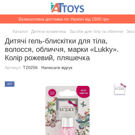
Безкоштовна доставка по Україні від 1500 грн
Каталог
Дитяча косметика
Засоби для тіла та обличчя
Засо
Дитячі гель-блискітки для тіла,
волосся, обличчя, марки «Lukky».
Колір рожевий, пляшечка
Артикул:
T20256
Написати відгук
ХІТ