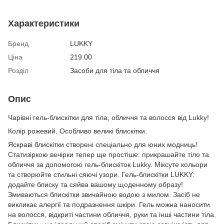
Характеристики
Бренд
LUKKY
Ціна
219.00
Розділ
Засоби для тіла та обличчя
Опис
Чарівні гель-блискітки для тіла, обличчя та волосся від Lukky!
Колір рожевий. Особливо великі блискітки.
Яскраві блискітки створені спеціально для юних модниць!
Статизіркою вечірки тепер ще простіше: прикрашайте тіло та
обличчя за допомогою гель-блискіток Lukky. Міксуте кольори
та створюйте стильні сяючі узори. Гель-блискітки LUKKY:
додайте блиску та сяйва вашому щоденному образу!
Змиваються блискітки звичайною водою з милом. Засіб не
викликає алергії та подразнення шкіри. Гель можна наносити
на волосся, відкриті частини обличчя, руки та інші частини тіла.