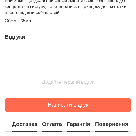
Блискітки - це ідеальний спосіб змінити свою зовнішність для
концерта чи виступу, перетворитись в принцесу для свята чи
просто підняти собі настрій!
Обє'м - 35мл
Відгуки
Додайте перший відгук
Написати відгук
Доставка
Оплата
Гарантія
Повернення