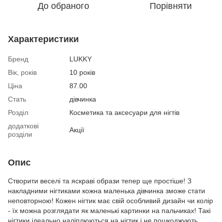
До обраного
Порівняти
Характеристики
Бренд
LUKKY
Вік, років
10 років
Ціна
87.00
Стать
дівчинка
Розділ
Косметика та аксесуари для нігтів
додаткові
Акції
розділи
Опис
Створити веселі та яскраві образи тепер ще простіше! З
накладними нігтиками кожна маленька дівчинка зможе стати
неповторною! Кожен нігтик має свій особливий дизайн чи колір
- їх можна розглядати як маленькі картинки на пальчиках! Такі
нігтики ідеально наліплюються на нігтик і не пошкоджують