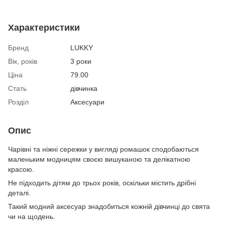
Характеристики
Бренд
LUKKY
Вік, років
3 роки
Ціна
79.00
Стать
дівчинка
Розділ
Аксесуари
Опис
Чарівні та ніжні сережки у вигляді ромашок сподобаються
маленьким модницям своєю вишуканою та делікатною
красою.
Не підходить дітям до трьох років, оскільки містить дрібні
деталі.
Такий модний аксесуар знадобиться кожній дівчинці до свята
чи на щодень.