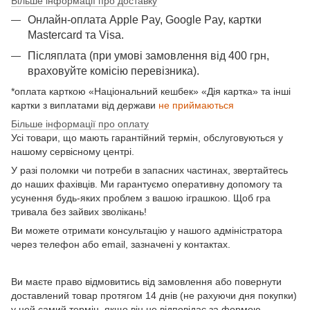
Більше інформації про доставку
Онлайн-оплата Apple Pay, Google Pay, картки
Mastercard та Visа.
Післяплата (при умові замовлення від 400 грн,
враховуйте комісію перевізника).
*оплата карткою «Національний кешбек» «Дія картка» та інші
картки з виплатами від держави
не приймаються
Більше інформації про оплату
Усі товари, що мають гарантійний термін, обслуговуються у
нашому сервісному центрі.
У разі поломки чи потреби в запасних частинах, звертайтесь
до наших фахівців. Ми гарантуємо оперативну допомогу та
усунення будь-яких проблем з вашою іграшкою. Щоб гра
тривала без зайвих зволікань!
Ви можете отримати консультацію у нашого адміністратора
через телефон або email, зазначені у контактах.
Ви маєте право відмовитись від замовлення або повернути
доставлений товар протягом 14 днів (не рахуючи дня покупки)
у цей самий термін, якщо він не відповідає за формою,