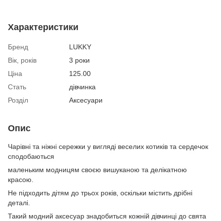
Характеристики
Бренд
LUKKY
Вік, років
3 роки
Ціна
125.00
Стать
дівчинка
Розділ
Аксесуари
Опис
Чарівні та ніжні сережки у вигляді веселих котиків та сердечок
сподобаються
маленьким модницям своєю вишуканою та делікатною
красою.
Не підходить дітям до трьох років, оскільки містить дрібні
деталі.
Такий модний аксесуар знадобиться кожній дівчинці до свята