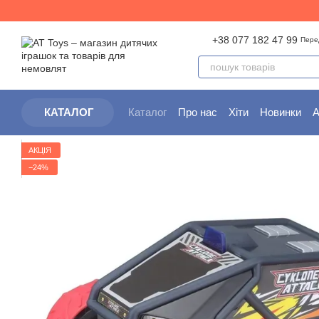
Перейти до основного контенту
+38 077 182 47 99
Пере
Каталог
Про нас
Хіти
Новинки
А
КАТАЛОГ
Партнерам
Угода користувача
АКЦІЯ
−24%