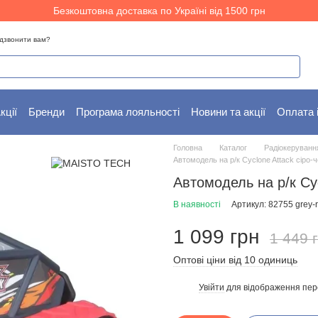
Безкоштовна доставка по Україні від 1500 грн
дзвонити вам?
кції
Бренди
Програма лояльності
Новини та акції
Оплата 
Головна
Каталог
Радіокеруванн
Автомодель на р/к Cyclone Attack сіро-
Автомодель на р/к Cy
В наявності
Артикул: 82755 grey-
1 099 грн
1 449 
Оптові ціни від 10 одиниць
Увійти
для відображення пер
%