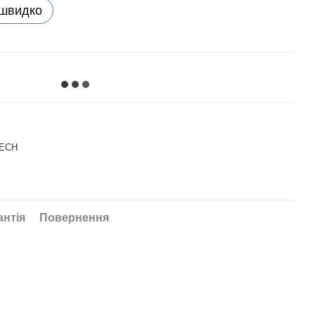
 швидко
TECH
антія
Повернення