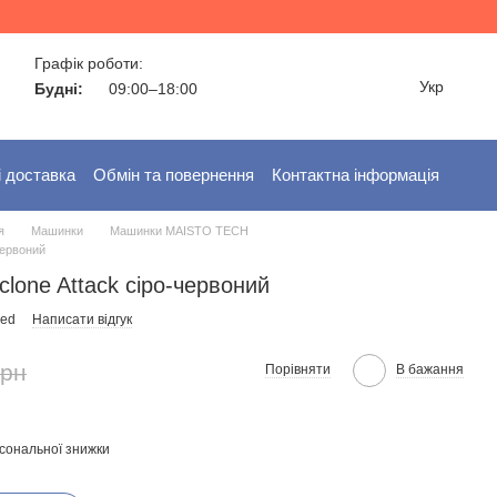
Графік роботи:
Укр
Будні:
09:00–18:00
і доставка
Обмін та повернення
Контактна інформація
я
Машинки
Машинки MAISTO TECH
червоний
clone Attack сіро-червоний
red
Написати відгук
грн
Порівняти
В бажання
сональної знижки