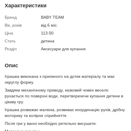
Характеристики
Бренд
BABY TEAM
Вік, років
від 6 міс.
Ціна
113.00
Стать
дитина
Розділ
Аксесуари для купання
Опис
Іграшка виконана з приємного на дотик матеріалу та має
округлу форму.
Завдяки механічному приводу, казковий човен весело
рухається по поверхні води, перетворюючи купання дитини в
цікаву гру.
Іграшка розважає малюка, розвиває координацію рухів, дрібну
моторику та колірне сприйняття.
Після гри у ванні необхідно ретельно висушити.