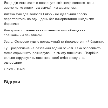
Якщо дівчинка захоче повернути свій колір волосся, вона
зможе легко змити туш звичайним шампунем.
Дитяча туш для волосся Lukky - це ідеальний спосіб
перевтілитись на один день без використання шкідливих
барвників
Для зручності нанесення пляшечка туші обладнана
спеціальним пензликом.
Увага! Основою туші є нетоксичний та гіпоалергенний барвник.
Туш розроблена на безпечній водній основі. Така особливість
може спричинити розшарування вмісту пляшечки. Потрібно
сильно струснути пляшечкою, щоб вміст знову став
однорідним.
Об'єм - 15мл
Відгуки