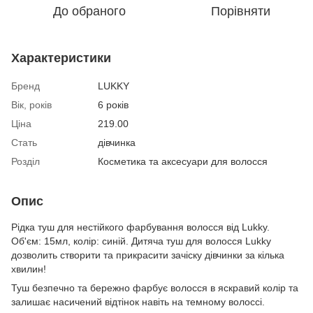
До обраного
Порівняти
Характеристики
Бренд
LUKKY
Вік, років
6 років
Ціна
219.00
Стать
дівчинка
Розділ
Косметика та аксесуари для волосся
Опис
Рідка туш для нестійкого фарбування волосся від Lukky.
Об'єм: 15мл, колір: синій. Дитяча туш для волосся Lukky
дозволить створити та прикрасити зачіску дівчинки за кілька
хвилин!
Туш безпечно та бережно фарбує волосся в яскравий колір та
залишає насичений відтінок навіть на темному волоссі.