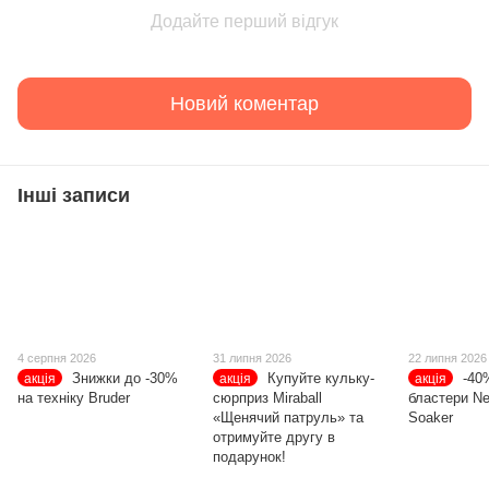
Додайте перший відгук
Новий коментар
Інші записи
4 серпня 2026
31 липня 2026
22 липня 2026
Знижки до -30%
Купуйте кульку-
-40
акція
акція
акція
на техніку Bruder
сюрприз Miraball
бластери Ne
«Щенячий патруль» та
Soaker
отримуйте другу в
подарунок!