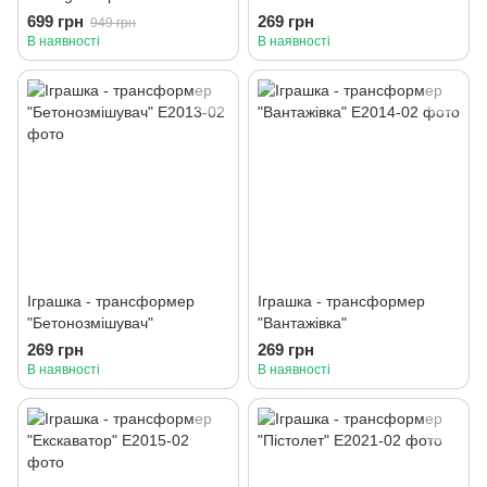
"Трансформери: Нове
699 грн
269 грн
949 грн
покоління": Старскрім
В наявності
В наявності
Іграшка - трансформер
Іграшка - трансформер
"Бетонозмішувач"
"Вантажівка"
269 грн
269 грн
В наявності
В наявності