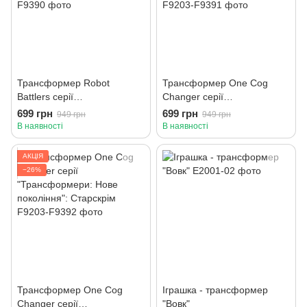
Трансформер Robot
Трансформер One Cog
Battlers серії
Changer серії
"Трансформери: Нове
"Трансформери: Нове
699 грн
699 грн
949 грн
949 грн
покоління": Бамблбі
покоління": Альфа Тріон
В наявності
В наявності
АКЦІЯ
−26%
Трансформер One Cog
Іграшка - трансформер
Changer серії
"Вовк"