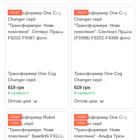
АКЦІЯ
АКЦІЯ
Трансформер One Cog
Трансформер One Cog
Changer серії
Changer серії
"Трансформери: Нове
"Трансформери: Нове
619 грн
619 грн
покоління": Оптімус Прайм
покоління": Сентінел Прайм
В наявності
В наявності
(F9388)
Оптові ціни
Оптові ціни
АКЦІЯ
АКЦІЯ
−26%
−26%