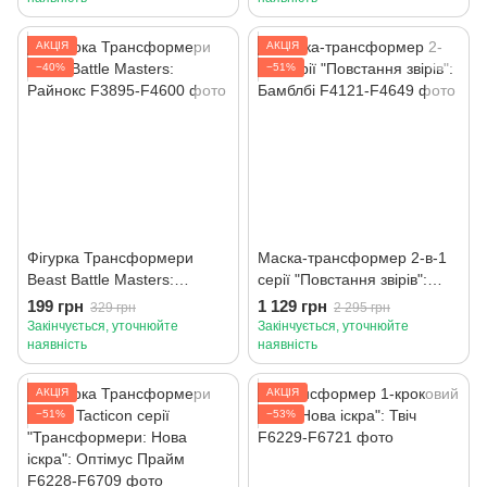
АКЦІЯ
АКЦІЯ
−40%
−51%
Фігурка Трансформери
Маска-трансформер 2-в-1
Beast Battle Masters:
серії "Повстання звірів":
Райнокс
Бамблбі
199 грн
1 129 грн
329 грн
2 295 грн
Закінчується, уточнюйте
Закінчується, уточнюйте
наявність
наявність
АКЦІЯ
АКЦІЯ
−51%
−53%