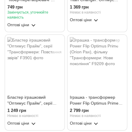
(G1040 OP CLASSIC)
Прайм
749 грн
1 369 грн
Закінчується, уточнюйте
Немає в наявності
наявність
Оптові ціни
Оптові ціни
Бластер іграшковий
Іграшка - трансформер
"Оптимус Прайм", серії
Power Flip Optimus Prime
"Трансформери: Повстання
(Orion Pax), фільму
1 249 грн
2 799 грн
звірів"
"Трансформери: Нове
Немає в наявності
Немає в наявності
покоління"
Оптові ціни
Оптові ціни