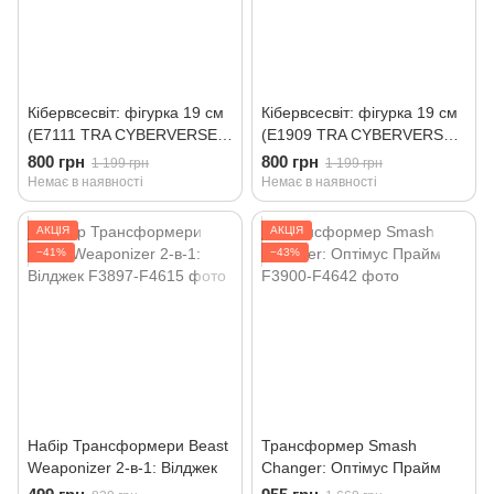
Кібервсесвіт: фігурка 19 см
Кібервсесвіт: фігурка 19 см
(E7111 TRA CYBERVERSE
(E1909 TRA CYBERVERSE
ULTRA SKULL CRUNCHER)
ULTRA SHOCKWAVE)
800 грн
800 грн
1 199 грн
1 199 грн
Немає в наявності
Немає в наявності
АКЦІЯ
АКЦІЯ
−41%
−43%
Набір Трансформери Beast
Трансформер Smash
Weaponizer 2-в-1: Вілджек
Changer: Оптімус Прайм