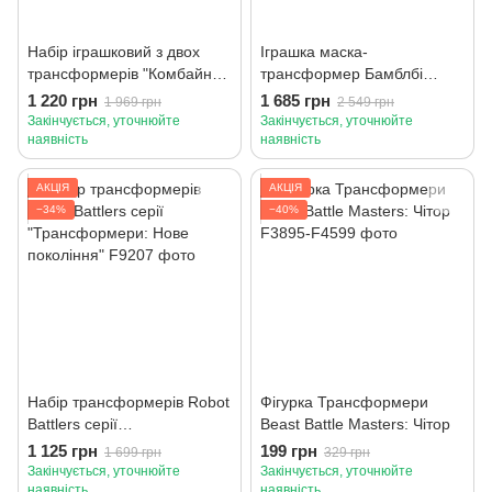
Набір іграшковий з двох
Іграшка маска-
трансформерів "Комбайнер
трансформер Бамблбі
2" , серії "Трансформери:
фільму "Трансформери:
1 220 грн
1 685 грн
1 969 грн
2 549 грн
Земна іскра"
Нове покоління"
Закінчується, уточнюйте
Закінчується, уточнюйте
наявність
наявність
АКЦІЯ
АКЦІЯ
−34%
−40%
Набір трансформерів Robot
Фігурка Трансформери
Battlers серії
Beast Battle Masters: Чітор
"Трансформери: Нове
1 125 грн
199 грн
1 699 грн
329 грн
покоління"
Закінчується, уточнюйте
Закінчується, уточнюйте
наявність
наявність