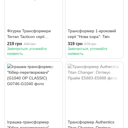
Фігурка Трансформери
Трансформер 1-кроковий
Terran Tacticon серії
серії "Нова іскра": Твіч
"Трансформери: Нова
219 грн
319 грн
449 грн
675 грн
іскра": Оптімус Прайм
Закінчується, уточнюйте
Закінчується, уточнюйте
наявність
наявність
Іграшка-трансформер
Трансформер Authentics
"Кібер-перетворювачі"
Titan Changer: Оптімус